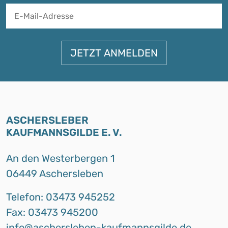
A
ASCHERSLEBER
KAUFMANNSGILDE E. V.
An den Westerbergen 1
06449 Aschersleben
Telefon: 03473 945252
Fax: 03473 945200
info@aschersleben-kaufmannsgilde.de