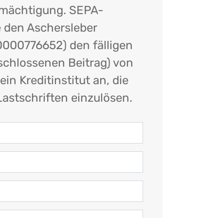
ermächtigung. SEPA-
e den Aschersleber
0000776652) den fälligen
eschlossenen Beitrag) von
n Kreditinstitut an, die
astschriften einzulösen.