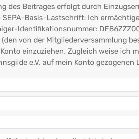
ng des Beitrages erfolgt durch Einzugs
e SEPA-Basis-Lastschrift: Ich ermächtig
ubiger-Identifikationsnummer: DE86ZZZ0
ag (den von der Mitgliederversammlung b
nto einzuziehen. Zugleich weise ich mei
sgilde e.V. auf mein Konto gezogenen L